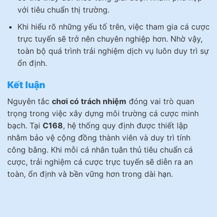
với tiêu chuẩn thị trường.
Khi hiểu rõ những yếu tố trên, việc tham gia cá cược
trực tuyến sẽ trở nên chuyên nghiệp hơn. Nhờ vậy,
toàn bộ quá trình trải nghiệm dịch vụ luôn duy trì sự
ổn định.
Kết luận
Nguyên tắc
chơi có trách nhiệm
đóng vai trò quan
trọng trong việc xây dựng môi trường cá cược minh
bạch. Tại
C168
, hệ thống quy định được thiết lập
nhằm bảo vệ cộng đồng thành viên và duy trì tính
công bằng. Khi mỗi cá nhân tuân thủ tiêu chuẩn cá
cược, trải nghiệm cá cược trực tuyến sẽ diễn ra an
toàn, ổn định và bền vững hơn trong dài hạn.