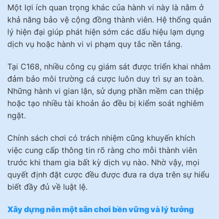
Một lợi ích quan trọng khác của hành vi này là nằm ở
khả năng bảo vệ cộng đồng thành viên
.
Hệ thống quản
lý hiện đại giúp phát hiện sớm các dấu hiệu lạm dụng
dịch vụ hoặc hành vi vi phạm quy tắc nền tảng.
Tại C168, nhiều công cụ giám sát được triển khai nhằm
đảm bảo môi trường cá cược luôn duy trì sự an toàn.
Những hành vi gian lận, sử dụng phần mềm can thiệp
hoặc tạo nhiều tài khoản ảo đều bị kiểm soát nghiêm
ngặt.
Chính sách chơi có trách nhiệm cũng khuyến khích
việc cung cấp thông tin rõ ràng cho mỗi thành viên
trước khi tham gia bất kỳ dịch vụ nào. Nhờ vậy, mọi
quyết định đặt cược đều được đưa ra dựa trên sự hiểu
biết đầy đủ về luật lệ.
Xây dựng nên một sân chơi bền vững và lý tưởng