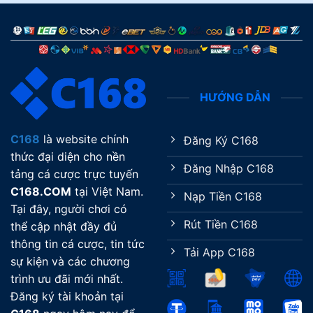
HƯỚNG DẪN
C168
là website chính
Đăng Ký C168
thức đại diện cho nền
Đăng Nhập C168
tảng cá cược trực tuyến
C168.COM
tại Việt Nam.
Nạp Tiền C168
Tại đây, người chơi có
Rút Tiền C168
thể cập nhật đầy đủ
thông tin cá cược, tin tức
Tải App C168
sự kiện và các chương
trình ưu đãi mới nhất.
Đăng ký tài khoản tại