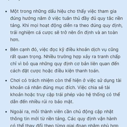
Một trong những dấu hiệu cho thấy việc tham gia
đúng hướng nằm ở việc tuân thủ đầy đủ quy tắc nền
tảng. Khi mọi hoạt động diễn ra theo đúng quy định,
trải nghiệm cá cược sẽ trở nên ổn định và an toàn
hơn.
Bên cạnh đó, việc đọc kỹ điều khoản dịch vụ cũng
rất quan trọng. Nhiều trường hợp xảy ra tranh chấp
chỉ vì bỏ qua những quy định cơ bản liên quan đến
cách đặt cược hoặc điều kiện thanh toán.
Chơi có trách nhiệm còn thể hiện ở việc sử dụng tài
khoản cá nhân đúng mục đích. Việc chia sẻ tài
khoản hoặc truy cập trái phép vào hệ thống có thể
dẫn đến nhiều rủi ro bảo mật.
Ngoài ra, mỗi thành viên cần chủ động cập nhật
thông tin mới từ nền tảng. Các quy định vận hành
có thể thay đổi theo từng giai đoạn nhằm phù hợp