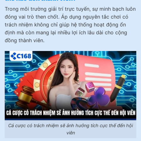
Trong môi trường giải trí trực tuyến, sự minh bạch luôn
đóng vai trò then chốt. Áp dụng nguyên tắc chơi có
trách nhiệm không chỉ giúp hệ thống hoạt động ổn
định mà còn mang lại nhiều lợi ích lâu dài cho cộng
đồng thành viên.
Cá cược có trách nhiệm sẽ ảnh hưởng tích cực thế đến hội
viên