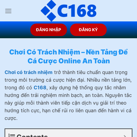
Chuyển
đến
nội
dung
ĐĂNG NHẬP
ĐĂNG KÝ
Chơi Có Trách Nhiệm – Nền Tảng Để
Cá Cược Online An Toàn
Chơi có trách nhiệm
trở thành tiêu chuẩn quan trọng
trong môi trường cá cược hiện đại. Nhiều nền tảng lớn,
trong đó có
C168
, xây dựng hệ thống quy tắc nhằm
hướng đến trải nghiệm minh bạch, an toàn. Nguyên tắc
này giúp mỗi thành viên tiếp cận dịch vụ giải trí theo
hướng tích cực, hạn chế rủi ro liên quan đến hành vi cá
cược.
Contents