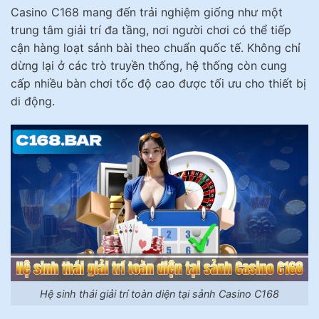
Casino C168 mang đến trải nghiệm giống như một
trung tâm giải trí đa tầng, nơi người chơi có thể tiếp
cận hàng loạt sảnh bài theo chuẩn quốc tế. Không chỉ
dừng lại ở các trò truyền thống, hệ thống còn cung
cấp nhiều bàn chơi tốc độ cao được tối ưu cho thiết bị
di động.
Hệ sinh thái giải trí toàn diện tại sảnh Casino C168