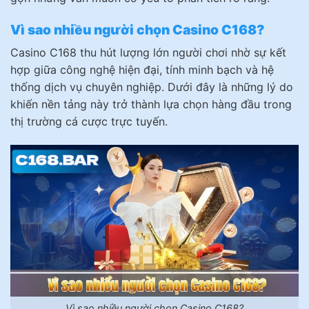
Vì sao nhiều người chọn Casino C168?
Casino C168 thu hút lượng lớn người chơi nhờ sự kết
hợp giữa công nghệ hiện đại, tính minh bạch và hệ
thống dịch vụ chuyên nghiệp. Dưới đây là những lý do
khiến nền tảng này trở thành lựa chọn hàng đầu trong
thị trường cá cược trực tuyến.
Vì sao nhiều người chọn Casino C168?