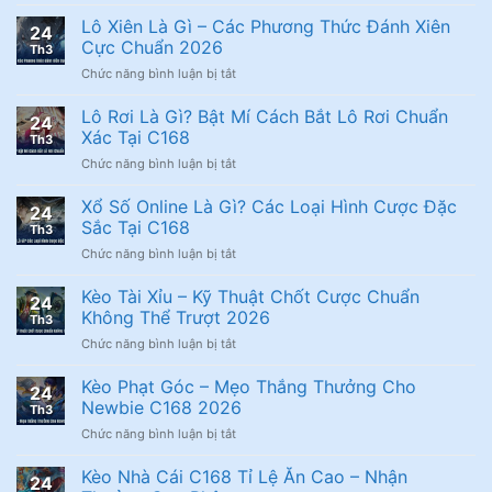
Bước
Yêu
chân
Lô Xiên Là Gì – Các Phương Thức Đánh Xiên
Thương
24
nhân
Bằng
Cực Chuẩn 2026
Th3
ái
Hành
ở
Chức năng bình luận bị tắt
C168
Động
Lô
–
Thiết
Xiên
Lô Rơi Là Gì? Bật Mí Cách Bắt Lô Rơi Chuẩn
Hành
Thực
24
Là
trình
Xác Tại C168
Th3
Gì
lan
ở
Chức năng bình luận bị tắt
–
tỏa
Lô
Các
yêu
Rơi
Xổ Số Online Là Gì? Các Loại Hình Cược Đặc
Phương
thương
24
Là
Thức
Sắc Tại C168
Th3
Gì?
Đánh
ở
Chức năng bình luận bị tắt
Bật
Xiên
Xổ
Mí
Cực
Số
Kèo Tài Xỉu – Kỹ Thuật Chốt Cược Chuẩn
Cách
Chuẩn
24
Online
Bắt
Không Thể Trượt 2026
2026
Th3
Là
Lô
ở
Chức năng bình luận bị tắt
Gì?
Rơi
Kèo
Các
Chuẩn
Tài
Kèo Phạt Góc – Mẹo Thắng Thưởng Cho
Loại
Xác
24
Xỉu
Hình
Newbie C168 2026
Tại
Th3
–
Cược
C168
ở
Chức năng bình luận bị tắt
Kỹ
Đặc
Kèo
Thuật
Sắc
Phạt
Kèo Nhà Cái C168 Tỉ Lệ Ăn Cao – Nhận
Chốt
Tại
24
Góc