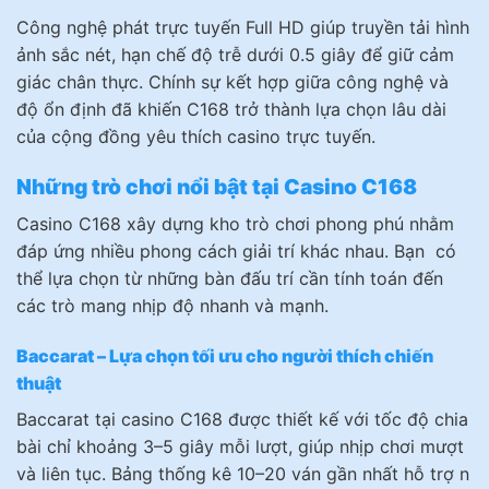
Công nghệ phát trực tuyến Full HD giúp truyền tải hình
ảnh sắc nét, hạn chế độ trễ dưới 0.5 giây để giữ cảm
giác chân thực. Chính sự kết hợp giữa công nghệ và
độ ổn định đã khiến C168 trở thành lựa chọn lâu dài
của cộng đồng yêu thích casino trực tuyến.
Những trò chơi nổi bật tại Casino C168
Casino C168 xây dựng kho trò chơi phong phú nhằm
đáp ứng nhiều phong cách giải trí khác nhau. Bạn có
thể lựa chọn từ những bàn đấu trí cần tính toán đến
các trò mang nhịp độ nhanh và mạnh.
Baccarat – Lựa chọn tối ưu cho người thích chiến
thuật
Baccarat tại casino C168 được thiết kế với tốc độ chia
bài chỉ khoảng 3–5 giây mỗi lượt, giúp nhịp chơi mượt
và liên tục. Bảng thống kê 10–20 ván gần nhất hỗ trợ n