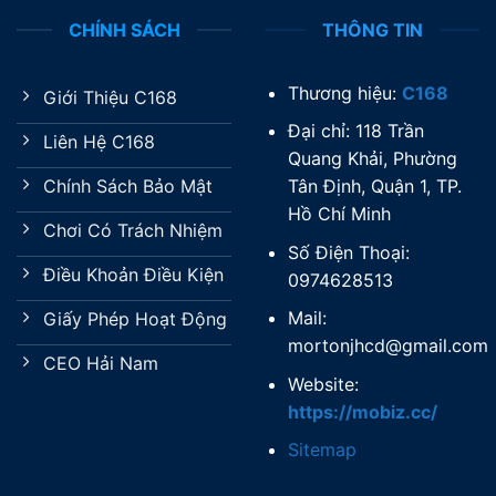
CHÍNH SÁCH
THÔNG TIN
Thương hiệu:
C168
Giới Thiệu C168
Đại chỉ: 118 Trần
Liên Hệ C168
Quang Khải, Phường
Tân Định, Quận 1, TP.
Chính Sách Bảo Mật
Hồ Chí Minh
Chơi Có Trách Nhiệm
Số Điện Thoại:
Điều Khoản Điều Kiện
0974628513
Mail:
Giấy Phép Hoạt Động
mortonjhcd@gmail.com
CEO Hải Nam
Website:
https://mobiz.cc/
Sitemap