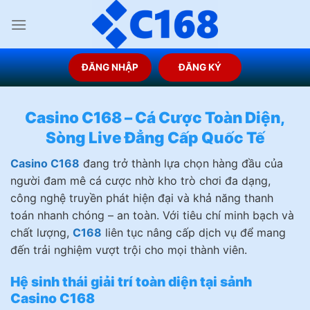
Chuyển
đến
nội
dung
ĐĂNG NHẬP
ĐĂNG KÝ
Casino C168 – Cá Cược Toàn Diện,
Sòng Live Đẳng Cấp Quốc Tế
Casino C168
đang trở thành lựa chọn hàng đầu của
người đam mê cá cược nhờ kho trò chơi đa dạng,
công nghệ truyền phát hiện đại và khả năng thanh
toán nhanh chóng – an toàn. Với tiêu chí minh bạch và
chất lượng,
C168
liên tục nâng cấp dịch vụ để mang
đến trải nghiệm vượt trội cho mọi thành viên.
Hệ sinh thái giải trí toàn diện tại sảnh
Casino C168